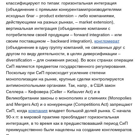
классифицируют по типам: горизонтальная интеграция
(объединение с прямыми конкурентамипроизводителями
исходных благ – product extension – либо компаниями,
действующими на разных рынках, – market extension),
вертикальная интеграция (объединение компании с
потребителем своей продукции – forward integration – или
своим поставщиком – backward integration),
конгломерат
(объединение в одну группу компаний, не связанных друг с
другом по виду деятельности, в целях диверсификации –
diversification – для снижения риска). Во всех странах операции
СиП являются предметом государственного регулирования.
Поскольку при СиП происходит усиление степени
монополизации на рынке, крупные сделки контролируются
антимонопольными органами. Так, напр., в США закон
Селлера – Кефовера (Celler – Kefauver Act) и в
Великобритании законы о монополиях и слияниях (Monopolies
and Mergers Act) и о конкуренции (Competitions Act) запрещают
СиП, когда
компания
владеет большой долей рынка. С начала
90-х гг. в мировой практике преобладает горизонтальная
интеграция, в то время как в предшествовавший период СиП
преимущественно были нацелены на создание конгломератов.