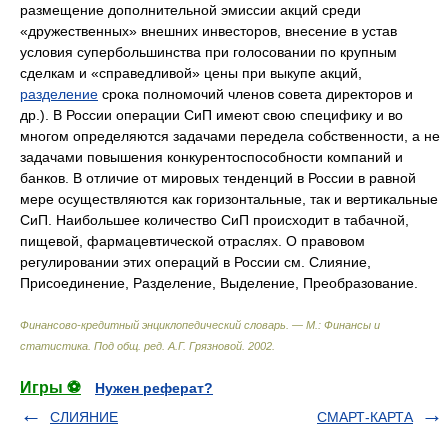
размещение дополнительной эмиссии акций среди
«дружественных» внешних инвесторов, внесение в устав
условия супербольшинства при голосовании по крупным
сделкам и «справедливой» цены при выкупе акций,
разделение
срока полномочий членов совета директоров и
др.). В России операции СиП имеют свою специфику и во
многом определяются задачами передела собственности, а не
задачами повышения конкурентоспособности компаний и
банков. В отличие от мировых тенденций в России в равной
мере осуществляются как горизонтальные, так и вертикальные
СиП. Наибольшее количество СиП происходит в табачной,
пищевой, фармацевтической отраслях. О правовом
регулировании этих операций в России см. Слияние,
Присоединение, Разделение, Выделение, Преобразование.
Финансово-кредитный энциклопедический словарь. — М.: Финансы и
статистика
.
Под общ. ред. А.Г. Грязновой
.
2002
.
Игры ⚽
Нужен реферат?
СЛИЯНИЕ
СМАРТ-КАРТА