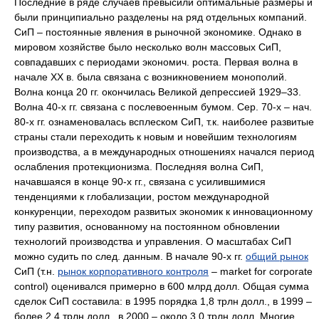
Последние в ряде случаев превысили оптимальные размеры и
были принципиально разделены на ряд отдельных компаний.
СиП – постоянные явления в рыночной экономике. Однако в
мировом хозяйстве было несколько волн массовых СиП,
совпадавших с периодами экономич. роста. Первая волна в
начале ХХ в. была связана с возникновением монополий.
Волна конца 20 гг. окончилась Великой депрессией 1929–33.
Волна 40-х гг. связана с послевоенным бумом. Сер. 70-х – нач.
80-х гг. ознаменовалась всплеском СиП, т.к. наиболее развитые
страны стали переходить к новым и новейшим технологиям
производства, а в международных отношениях начался период
ослабления протекционизма. Последняя волна СиП,
начавшаяся в конце 90-х гг., связана с усилившимися
тенденциями к глобализации, ростом международной
конкуренции, переходом развитых экономик к инновационному
типу развития, основанному на постоянном обновлении
технологий производства и управления. О масштабах СиП
можно судить по след. данным. В начале 90-х гг.
общий рынок
СиП (т.н.
рынок корпоративного контроля
– market for corporate
control) оценивался примерно в 600 млрд долл. Общая сумма
сделок СиП составила: в 1995 порядка 1,8 трлн долл., в 1999 –
более 2,4 трлн долл., в 2000 – около 3,0 трлн долл. Многие