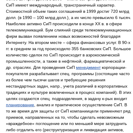
СиП имеют международный, трансграничный характер.
Стоимостной объем таких соглашений в 1999 достиг 720 млрд
долл. (в 1990 – 100 млрд долл.), а их число превысило 6 тысяч.
Наиболее активно СиП происходили в конце ХХ в. в сфере
телекоммуникаций. Бум слияний среди телекоммуникационных
фирм вызван появлением новых возможностей благодаря
Интернету. На втором месте – сфера финансовых услуг. В 90-х
гг. в среднем за год происходило 355 банковских СиП. Большое
количество сделок по СиП происходит в аэрокосмической
промышленности, а также в нефтяной, фармацевтической и
др. отраслях. Для проведения СиП
менеджмент
корпорации-
покупателя разрабатывает спец. программы (состоящие часто
из более чем тысячи шагов и требующие решения
нестандартных задач, напр., учета различий в корпоративных
традициях и культуре вовлеченных в процесс компаний). В этих
целях создаются спец. подразделения, в задачу к-рых входит
планирование
, анализ и практическое осуществление СиП. В
то же время для защиты от СиП компаниицели применяют ряд
приемов, направленных на то, чтобы сделать невозможным
«враждебное» поглощение или по меньшей мере затруднить
либо отдалить его (реструктуризация и ликвидация активов,